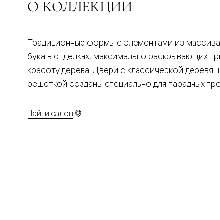
Планум
О КОЛЛЕКЦИИ
Цветные
Колор
Алюмини
Формато
Традиционные формы с элементами из массива
Секрето
Алюмини
бука в отделках, максимально раскрывающих п
Мозаик
красоту дерева. Двери с классической деревян
Поворот
двери
решёткой созданы специально для парадных пр
Скрытые
двери
Дизайнер
Найти салон
шпон
Со
стеклом
Высокие
двери
В
гардеро
В
гостиную
Двери
в
тренде