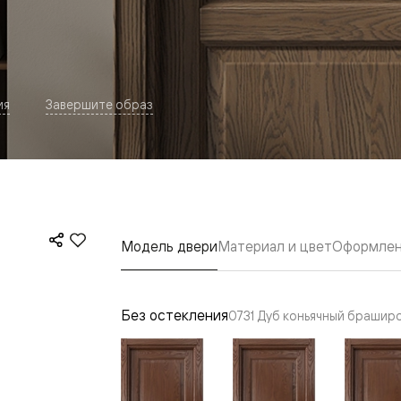
ия
Завершите образ
евая
Модель двери
Материал и цвет
Оформлен
Без остекления
0731 Дуб коньячный брашир
ские
вание