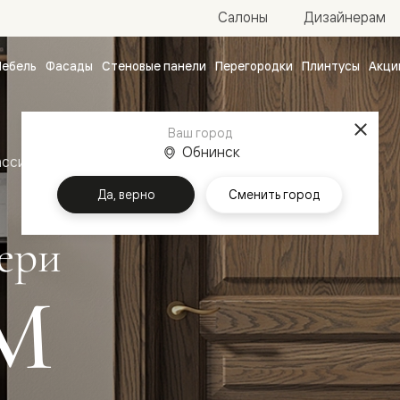
Салоны
Дизайнерам
ебель
Фасады
Стеновые панели
Перегородки
Плинтусы
Акци
атные
ые
Ваш город
чные
Обнинск
ассика
Межкомнатные двери Лигнум
Да, верно
Сменить город
ери
М
ванные