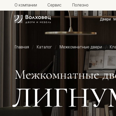
О компании
Сервис
Полезно
Двери
М
Межкомн
двери
Доступн
и практи
Фридом
Главная
Каталог
Межкомнатные двери
Кл
Центро
Галант
Нео
Планум
Секрето
Межкомнатные дв
-
скрытые
двери
ЛИГНУ
Фрезеро
двери
в
эмали
Прайм
Маскот
Эссе