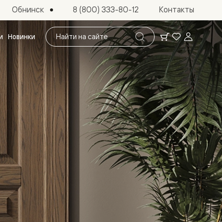
Обнинск
8 (800) 333-80-12
Контакты
Поиск
и
Новинки
по
сайту