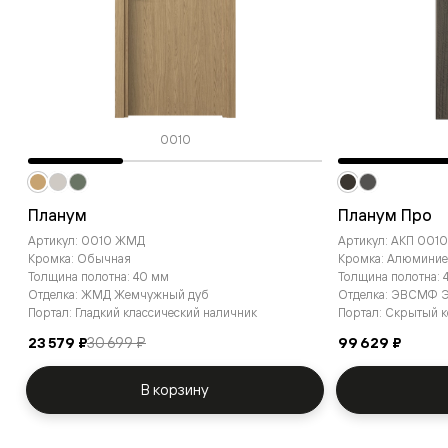
0010
Планум
Планум Про
Артикул: 0010 ЖМД
Артикул: АКП 00
Кромка: Обычная
Кромка: Алюминие
Толщина полотна: 40 мм
Толщина полотна: 
Отделка: ЖМД Жемчужный дуб
Отделка: ЭВСМФ Э
Портал: Гладкий классический наличник
Портал: Скрытый 
23 579 ₽
30 699 ₽
99 629 ₽
В корзину