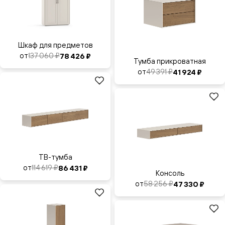
Шкаф для предметов
от
137 060 ₽
78 426 ₽
Тумба прикроватная
от
49 391 ₽
41 924 ₽
ТВ-тумба
от
114 619 ₽
86 431 ₽
Консоль
от
58 256 ₽
47 330 ₽