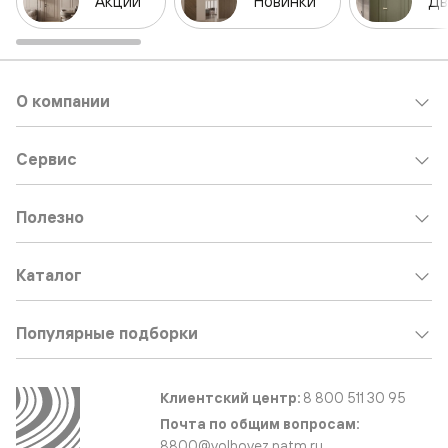
Акции
Новинки
Дв
О компании
Сервис
Полезно
Каталог
Популярные подборки
Клиентский центр:
8 800 511 30 95
Почта по общим вопросам:
8800@volhovez.natm.ru