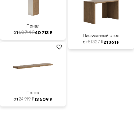
Пенал
от
60 714 ₽
40 713 ₽
Письменный стол
от
51 327 ₽
21 361 ₽
Полка
от
24 919 ₽
13 609 ₽