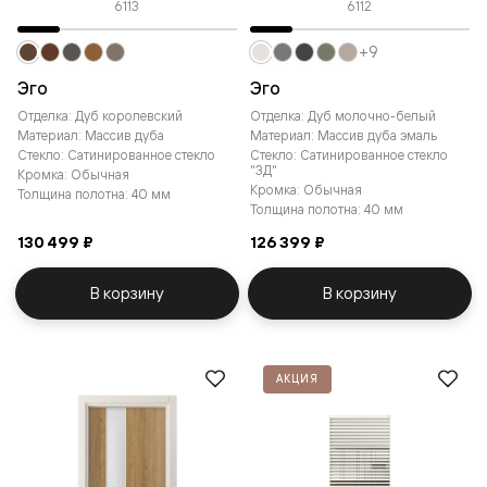
6113
6112
+9
Эго
Эго
Отделка: Дуб королевский
Отделка: Дуб молочно-белый
Материал: Массив дуба
Материал: Массив дуба эмаль
Стекло: Сатинированное стекло
Стекло: Сатинированное стекло
"3Д"
Кромка: Обычная
Кромка: Обычная
Толщина полотна: 40 мм
Толщина полотна: 40 мм
130 499 ₽
126 399 ₽
В корзину
В корзину
АКЦИЯ