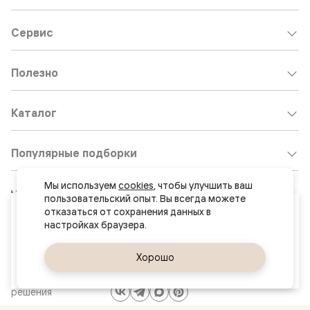
Сервис
Полезно
Каталог
Популярные подборки
Мы используем 
cookies
, чтобы улучшить ваш 
Клиентский центр:
8 800 511 30 95
пользовательский опыт. Вы всегда можете 
Ваш город
отказаться от сохранения данных в 
Почта по общим вопросам:
Обнинск
8800@volhovez.natm.ru
Да, верно
Хорошо
Сменить город
Двери
Обратный звонок
и интерьерные
решения