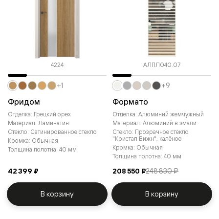
4224
АЛПЛ040.07
+1
+9
Фридом
Формато
Отделка: Грецкий орех
Отделка: Алюминий жемчужный
Материал: Ламинатин
Материал: Алюминий в эмали
Стекло: Сатинированное стекло
Стекло: Прозрачное стекло
"Кристал Вижн", калёное
Кромка: Обычная
Кромка: Обычная
Толщина полотна: 40 мм
Толщина полотна: 40 мм
42 399 ₽
208 550 ₽
248 830 ₽
В корзину
В корзину