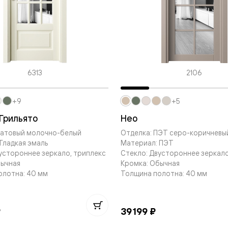
—
е
ный
м —
6313
2106
+9
+5
Грильято
Нео
Матовый молочно-белый
Отделка: ПЭТ серо-коричневы
Гладкая эмаль
Материал: ПЭТ
устороннее зеркало, триплекс
Стекло: Двустороннее зеркало
я
бычная
Кромка: Обычная
олотна: 40 мм
Толщина полотна: 40 мм
одки
₽
39 199 ₽