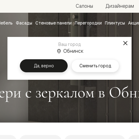
Салоны
Дизайнерам
ебель
Фасады
Стеновые панели
Перегородки
Плинтусы
Акци
атные
ые
Ваш город
чные
Обнинск
Да, верно
Сменить город
ри с зеркалом в Обн
ванные