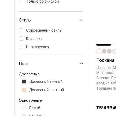
Только со скидкой
Вельвет 
рифлени
Рифт —
натураль
Стиль
шпон
Софтфор
Современный стиль
плавные
формы
Классика
Из
массива
Неоклассика
Палаццо
Антик
Тоскана 
Шарм
Цвет
Лигнум
Отделка: 
Тоскана
Материал: 
Эго
Древесные
Стекло: Дв
Из
Древесный тёмный
алюмини
Кромка: О
и стекла
Толщина п
Древесный светлый
Двери
Формато
Однотонные
Перегор
Формато
119 499 
Белый
Двери
Мозаик