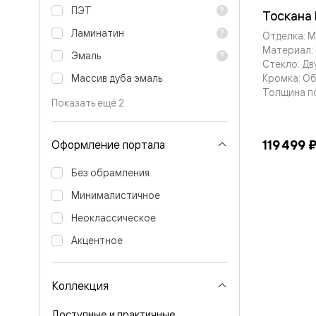
Тоскана
ПЭТ
Литера
Тоскана 
Тоскана
Ламинатин
Отделка: 
Ромбо
Материал: 
Тоскана
Эмаль
Стекло: Дв
Элегантэ
Лигнум
Кромка: О
Массив дуба эмаль
Совреме
Толщина п
стиль
Показать ещё 2
Фридом
Рифт
Вельвет
119 499 
Оформление портала
Планум
Планум
Без обрамления
Про
Линия
Минималистичное
Дизайн
Палаццо
Неоклассическое
Селект
Акцентное
Софтфор
Зеркальн
Планум
Про
Коллекция
Скрытые
двери
Доступные и практичные