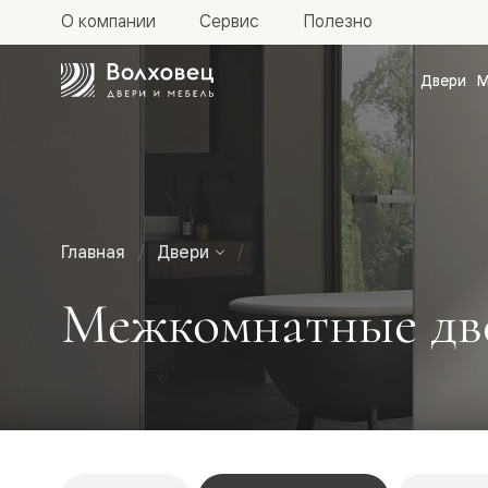
О компании
Сервис
Полезно
Двери
М
Межкомн
двери
Доступн
и практи
Фридом
Центро
Галант
Нео
Главная
Двери
Планум
Секрето
Межкомнатные две
-
скрытые
двери
Фрезеро
двери
в
эмали
Прайм
Маскот
Эссе