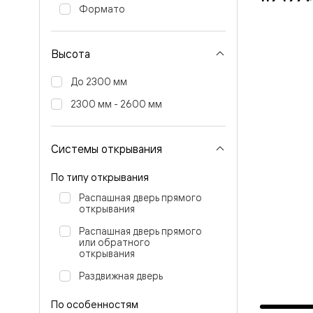
Стеклянн
Формато
перегоро
Белые
двери
Высота
Серые
двери
Двери
До 2300 мм
антрацит
Оливков
2300 мм - 2600 мм
цвет
Тёмные
древесн
Системы открывания
Двери
RAL
По типу открывания
Светлые
древесн
Распашная дверь прямого
Коричне
открывания
двери
Двери
Распашная дверь прямого
под
или обратного
открывания
покраску
Двери
Раздвижная дверь
из
дуба
По особенностям
и