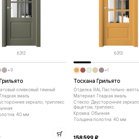
евые
евые
ные
6312
6313
ский
+9
+1
Грильято
Тоскана Грильято
Матовый оливковый тёмный
Отделка: RAL Пастельно-жёлты
Гладкая эмаль
Материал: Гладкая эмаль
устороннее зеркало, триплекс
Стекло: Двустороннее зеркало
фацетом, триплекс
бную
бычная
Кромка: Обычная
олотна: 40 мм
Толщина полотна: 40 мм
₽
158 599 ₽