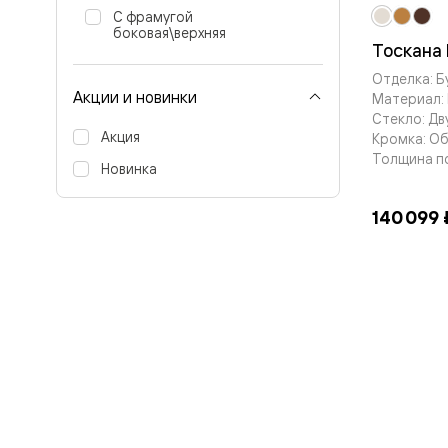
бука
С фрамугой
Шпоновы
боковая\верхняя
отделки
Тоскана 
Имитация
Отделка: Б
шпона
Акции и новинки
Из
Материал: 
алюмини
Стекло: Дв
и
Акция
Кромка: О
стекла
Толщина п
Покрыты
Новинка
эмалью
Однотон
140 099 
ПЭТ
Мультиш
Раздвиж
двери
Вдоль
стены
В
пенал
Со
скрытой
направл
Арочные
двери