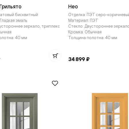
Грильято
Нео
Матовый бисквитный
Отделка: ПЭТ серо-коричневы
Гладкая эмаль
Материал: ПЭТ
устороннее зеркало, триплекс
Стекло: Двустороннее зеркало
бычная
Кромка: Обычная
нный
олотна: 40 мм
Толщина полотна: 40 мм
₽
34 899 ₽
м
ые