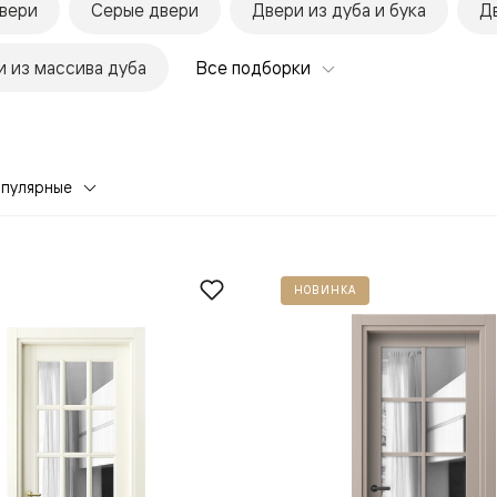
вери
Серые двери
Двери из дуба и бука
Д
 из массива дуба
Все подборки
опулярные
евая
НОВИНКА
ские
вание