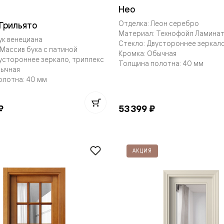
Нео
е
Отделка: Леон серебро
Грильято
Материал: Технофойл Ламина
ук венециана
Стекло: Двустороннее зеркало
Массив бука с патиной
Кромка: Обычная
я
устороннее зеркало, триплекс
Толщина полотна: 40 мм
бычная
олотна: 40 мм
е
ные
₽
53 399 ₽
пон
ные
АКЦИЯ
яющей