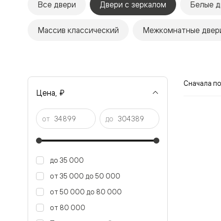
Все двери
Двери с зеркалом
Белые д
Рокка
Фрэйм
Альба
Массив классический
Межкомнатные двери
Дюна
Париж
Нео
Классик
Линия
Гладкие
Сначала п
и
Цена, ₽
скрытые
Планум
Про —
от
до
алюмини
кромка
Планум
Секрето
-
до 35 000
скрытые
двери
от 35 000 до 50 000
Дизайнер
от 50 000 до 80 000
Селект —
фрезеро
от 80 000
по
шпону