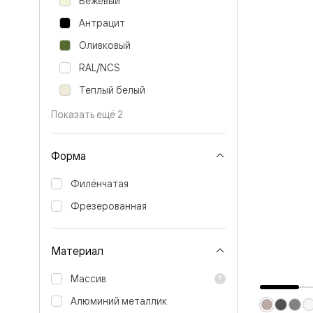
Бежевый
Перегор
Антрацит
Мозаик
Неокласс
Оливковый
Прайм
Фрэйм
RAL/NCS
Альба
Дюна
Теплый белый
Рокка
Антик
Показать ещё 2
Нео
Париж
Центро
Форма
Шарм
Нео
Филёнчатая
Классик
Галант
Фрезерованная
Эго
Классика
Маскот
Материал
Эссе
Тоскана
Плано
Массив
Тоскана
Грильято
Алюминий металлик