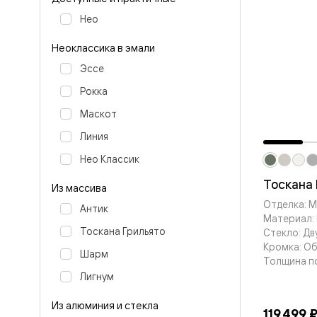
Планум
Цветные
Нео
Колор
Алюмини
Неоклассика в эмали
Формато
Секрето
Эссе
Алюмини
Мозаик
Рокка
Поворот
Маскот
двери
Скрытые
Линия
двери
Дизайнер
Нео Классик
шпон
Со
Тоскана 
Из массива
стеклом
Отделка: 
Высокие
Антик
Материал: 
двери
В
Тоскана Грильято
Стекло: Дв
гардеро
Кромка: О
Шарм
В
Толщина п
гостиную
Лигнум
Двери
в
Из алюминия и стекла
тренде
119 499 