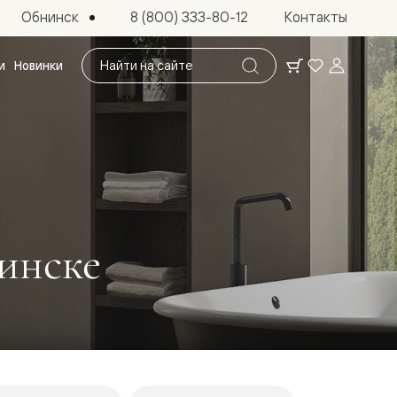
Обнинск
8 (800) 333-80-12
Контакты
Поиск
и
Новинки
по
сайту
инске