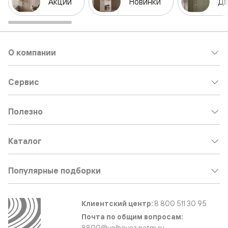
Акции
Новинки
Дв
О компании
Сервис
Полезно
Каталог
Популярные подборки
Клиентский центр:
8 800 511 30 95
Почта по общим вопросам:
8800@volhovez.natm.ru