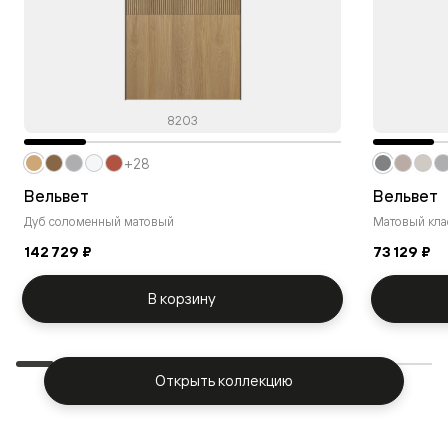
8203
+28
Вельвет
Вельвет
Дуб соломенный матовый
Матовый кла
142 729 ₽
73 129 ₽
В корзину
Открыть коллекцию