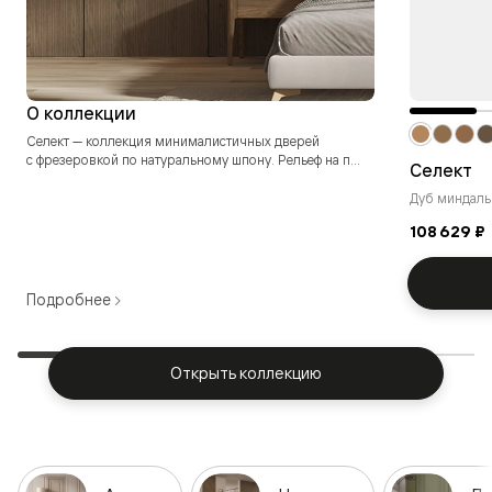
О коллекции
Селект — коллекция минималистичных дверей
с фрезеровкой по натуральному шпону. Рельеф на п...
Селект
Дуб миндаль
108 629 ₽
Подробнее
Открыть коллекцию