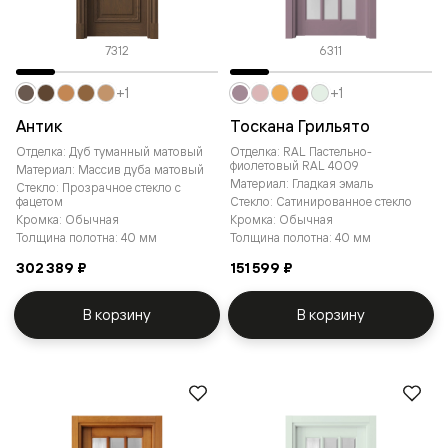
7312
6311
+1
+1
Антик
Тоскана Грильято
Отделка: Дуб туманный матовый
Отделка: RAL Пастельно-
фиолетовый RAL 4009
Материал: Массив дуба матовый
Материал: Гладкая эмаль
Стекло: Прозрачное стекло с
фацетом
Стекло: Сатинированное стекло
Кромка: Обычная
Кромка: Обычная
Толщина полотна: 40 мм
Толщина полотна: 40 мм
302 389 ₽
151 599 ₽
В корзину
В корзину