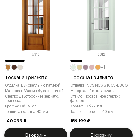
6313
6312
+1
Тоскана Грильято
Тоскана Грильято
Отделка: Бук светлый с патиной
Отделка: NCS NCS S 1005-B80G
Материал: Массив бука с патиной
Материал: Гладкая эмаль
Стекло: Двустороннее зеркало,
Стекло: Прозрачное стекло с
триплекс
фацетом
Кромка: Обычная
Кромка: Обычная
Толщина полотна: 40 мм
Толщина полотна: 40 мм
140 099 ₽
159 199 ₽
В корзину
В корзину