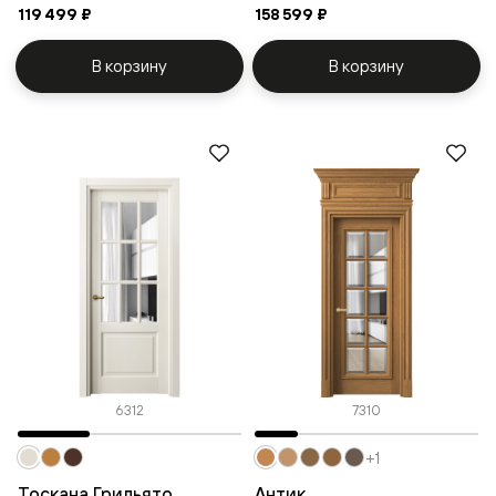
119 499 ₽
158 599 ₽
В корзину
В корзину
6312
7310
+1
Тоскана Грильято
Антик