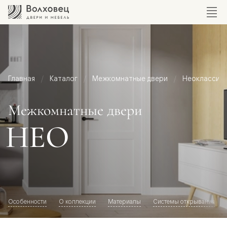
Главная
Каталог
Межкомнатные двери
Неоклассик
Межкомнатные двери
НЕО
Особенности
О коллекции
Материалы
Системы открывания