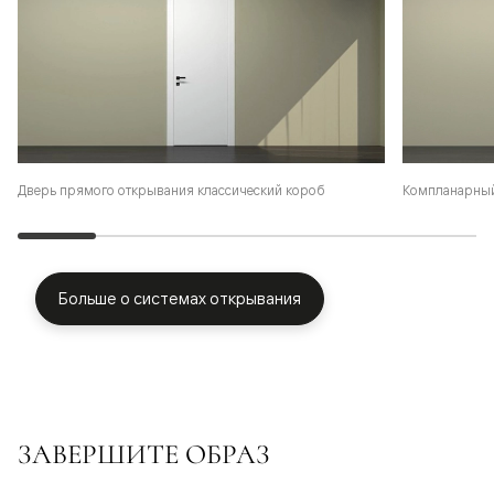
Дверь прямого открывания классический короб
Компланарный
Больше о системах открывания
ЗАВЕРШИТЕ ОБРАЗ