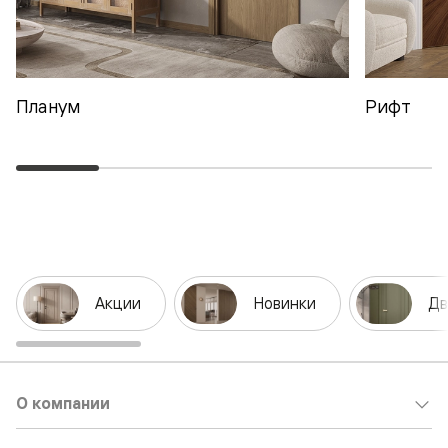
Планум
Рифт
Акции
Новинки
Дв
О компании