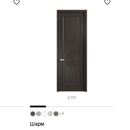
6719
+9
Шарм