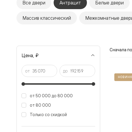
Все двери
Антрацит
Белые двери
Рокка
Фрэйм
Альба
Массив классический
Межкомнатные двери
Дюна
Париж
Нео
Классик
Линия
Гладкие
Сначала п
и
Цена, ₽
скрытые
Планум
Про —
от
до
алюмини
НОВИНК
кромка
Планум
Секрето
-
от 50 000 до 80 000
скрытые
двери
от 80 000
Дизайнер
Только со скидкой
Селект —
фрезеро
по
шпону