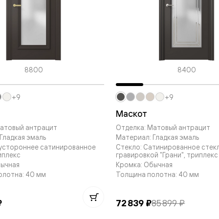
—
е
ный
м —
8800
8400
+9
+9
Маскот
Матовый антрацит
Отделка: Матовый антрацит
Гладкая эмаль
Материал: Гладкая эмаль
вустороннее сатинированное
Стекло: Сатинированное стек
иплекс
гравировкой "Грани", триплекс
я
бычная
Кромка: Обычная
олотна: 40 мм
Толщина полотна: 40 мм
одки
₽
72 839 ₽
85 899 ₽