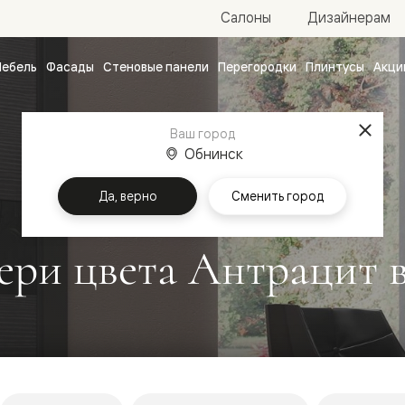
Салоны
Дизайнерам
ебель
Фасады
Стеновые панели
Перегородки
Плинтусы
Акци
атные
ые
Ваш город
чные
Обнинск
Да, верно
Сменить город
ри цвета Антрацит 
ванные