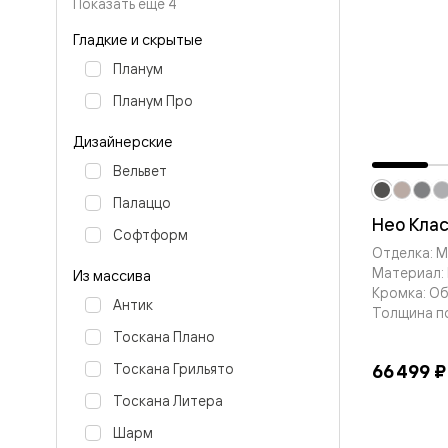
Планум
Показать ещё 4
Цветные
Колор
Гладкие и скрытые
Алюмини
Планум
Формато
Секрето
Планум Про
Алюмини
Мозаик
Дизайнерские
Поворот
двери
Вельвет
Скрытые
двери
Палаццо
Дизайнер
Нео Кла
Софтформ
шпон
Отделка: 
Со
Материал: 
стеклом
Из массива
Высокие
Кромка: О
Антик
двери
Толщина п
В
Тоскана Плано
гардеро
В
66 499 ₽
Тоскана Грильято
гостиную
Двери
Тоскана Литера
в
Шарм
тренде