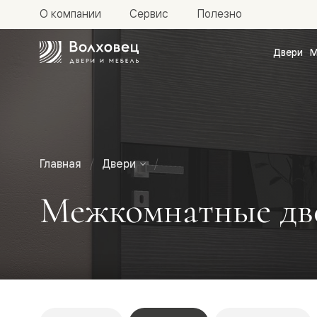
О компании
Сервис
Полезно
Двери
М
Межкомн
двери
Доступн
и практи
Фридом
Центро
Галант
Нео
Главная
Двери
Планум
Секрето
Межкомнатные две
-
скрытые
двери
Фрезеро
двери
в
эмали
Прайм
Маскот
Эссе