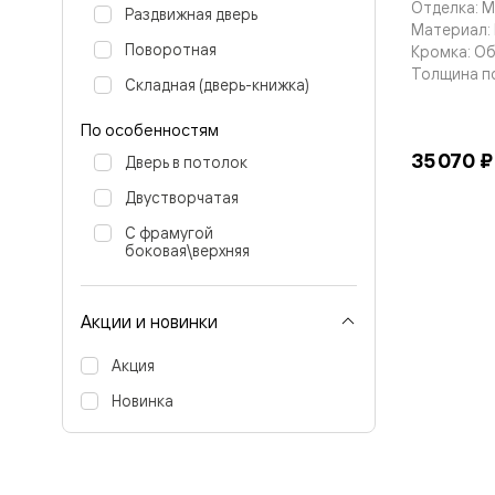
Отделка: 
бука
Раздвижная дверь
Шпоновы
Материал: 
отделки
Поворотная
Кромка: О
Имитация
Толщина п
Складная (дверь-книжка)
шпона
Из
алюмини
По особенностям
и
35 070 ₽
Дверь в потолок
стекла
Покрыты
Двустворчатая
эмалью
Однотон
С фрамугой
ПЭТ
боковая\верхняя
Мультиш
Раздвиж
двери
Акции и новинки
Вдоль
стены
В
Акция
пенал
Новинка
Со
скрытой
направл
Арочные
двери