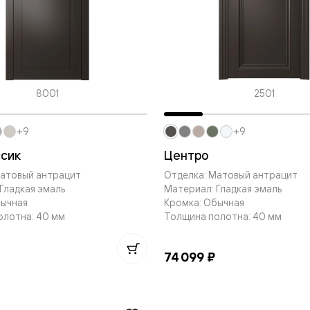
евые
евые
8001
2501
ные
+9
+9
ский
ссик
Центро
Матовый антрацит
Отделка: Матовый антрацит
Гладкая эмаль
Материал: Гладкая эмаль
бычная
Кромка: Обычная
олотна: 40 мм
Толщина полотна: 40 мм
бную
74 099 ₽