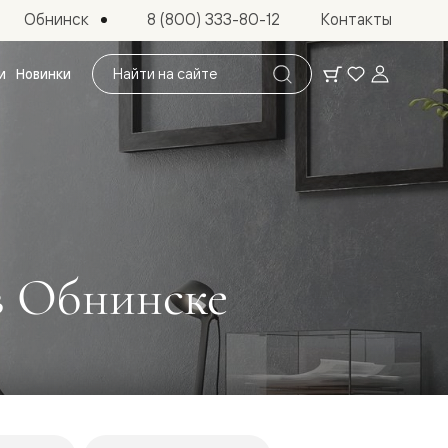
Обнинск
8 (800) 333-80-12
Контакты
Поиск
и
Новинки
по
сайту
в Обнинске