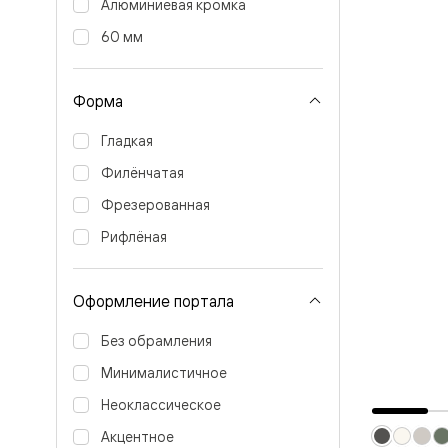
Алюминиевая кромка
Перегор
Мозаик
60 мм
Неокласс
Прайм
Фрэйм
Форма
Альба
Дюна
Гладкая
Рокка
Антик
Филёнчатая
Нео
Париж
Фрезерованная
Центро
Шарм
Рифлёная
Нео
Классик
Галант
Оформление портала
Эго
Классика
Маскот
Без обрамления
Эссе
Минималистичное
Тоскана
Плано
Неоклассическое
Тоскана
Грильято
Акцентное