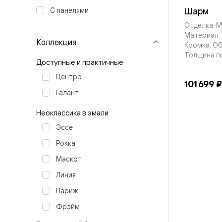
Тоскана
Литера
Шарм
С панелями
Тоскана
Отделка: 
Ромбо
Материал: 
Тоскана
Коллекция
Кромка: О
Элегантэ
Лигнум
Толщина п
Доступные и практичные
Совреме
стиль
Центро
Фридом
101 699 ₽
Рифт
Галант
Вельвет
Планум
Неоклассика в эмали
Планум
Про
Эссе
Линия
Дизайн
Рокка
Палаццо
Маскот
Селект
Софтфор
Линия
Зеркальн
Планум
Париж
Про
Скрытые
Фрэйм
двери