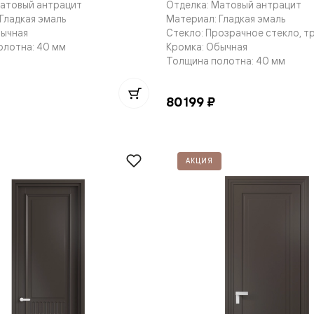
Матовый антрацит
Отделка: Матовый антрацит
е
Гладкая эмаль
Материал: Гладкая эмаль
бычная
Стекло: Прозрачное стекло, т
олотна: 40 мм
Кромка: Обычная
Толщина полотна: 40 мм
я
80 199 ₽
е
ные
АКЦИЯ
пон
ные
яющей