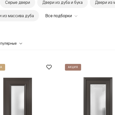
Серые двери
Двери из дуба и бука
Двери из 
 из массива дуба
Все подборки
опулярные
евая
А
АКЦИЯ
ские
вание