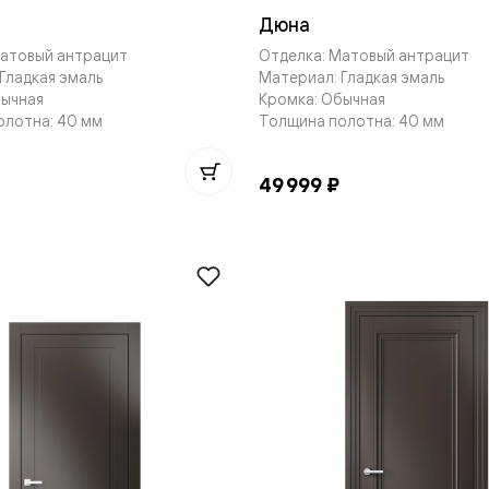
Дюна
Матовый антрацит
Отделка: Матовый антрацит
Гладкая эмаль
Материал: Гладкая эмаль
бычная
Кромка: Обычная
олотна: 40 мм
Толщина полотна: 40 мм
нный
49 999 ₽
м
ые