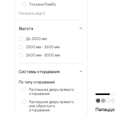
Стеклянн
Тоскана Ромбо
перегоро
Белые
Показать ещё 2
двери
Серые
двери
Высота
Двери
антрацит
Оливков
До 2300 мм
цвет
2300 мм - 2600 мм
Тёмные
древесн
2600 мм - 3000 мм
Двери
RAL
Светлые
древесн
Системы открывания
Коричне
двери
По типу открывания
Двери
под
Распашная дверь прямого
покраску
открывания
Двери
Распашная дверь прямого
из
или обратного
дуба
Палаццо
открывания
и